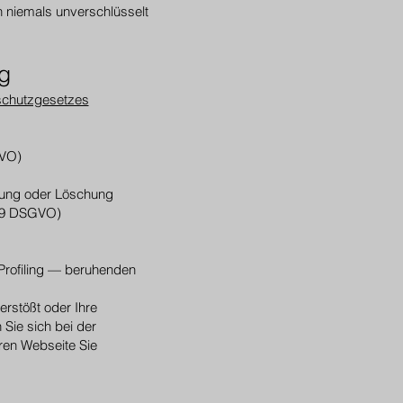
n niemals unverschlüsselt
g
chutzgesetzes
GVO)
igung oder Löschung
 19 DSGVO)
h Profiling — beruhenden
rstößt oder Ihre
Sie sich bei der
ren Webseite Sie