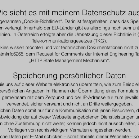
ie sieht es mit meinem Datenschutz au
ogenannten „Cookie-Richtlinien“. Darin ist festgehalten, dass das Sp
en verlangt. Innerhalb der EU-Länder gibt es allerdings noch sehr un
linien. In Österreich erfolgte aber die Umsetzung dieser Richtlinie in
Telekommunikationsgesetzes (TKG).
kies wissen möchten und vor technischen Dokumentationen nicht z
/html/rfc6265
, dem Request for Comments der Internet Engineering T
„HTTP State Management Mechanism“.
Speicherung persönlicher Daten
Sie uns auf dieser Website elektronisch übermitteln, wie zum Beispi
persönlichen Angaben im Rahmen der Übermittlung eines Formular
s gemeinsam mit dem Zeitpunkt und der IP-Adresse nur zum jewei
verwendet, sicher verwahrt und nicht an Dritte weitergegeben.
lichen Daten somit nur für die Kommunikation mit jenen Besuchern, d
Abwicklung der auf dieser Webseite angebotenen Dienstleistungen u
en ohne Zustimmung nicht weiter, können jedoch nicht ausschließen,
Vorliegen von rechtswidrigem Verhalten eingesehen werden.
che Daten per E-Mail schicken – somit abseits dieser Webseite – kö