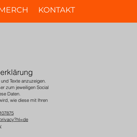
MERCH
KONTAKT
erklärung
s und Texte anzuzeigen.
r zum jeweiligen Social
iese Daten.
ird, wie diese mit Ihren
5107875
/privacy?hl=de
y